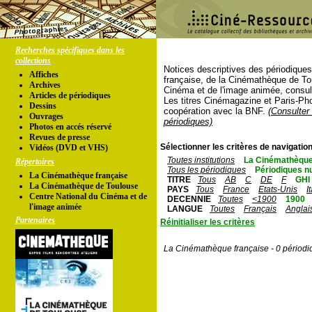
Recherches spécifiques dans les
collections
Notices descriptives des périodique
Affiches
française, de la Cinémathèque de To
Archives
Cinéma et de l'image animée, consul
Articles de périodiques
Les titres Cinémagazine et Paris-Ph
Dessins
coopération avec la BNF.
(Consulter 
Ouvrages
périodiques)
Photos en accés réservé
Revues de presse
Sélectionner les critères de navigation
Vidéos (DVD et VHS)
Toutes institutions
La Cinémathèque
Répertoires
Tous les périodiques
Périodiques n
La Cinémathèque française
TITRE
Tous
AB
C
DE
F
GHI
La Cinémathèque de Toulouse
PAYS
Tous
France
Etats-Unis
I
Centre National du Cinéma et de
DECENNIE
Toutes
<1900
1900
l'image animée
LANGUE
Toutes
Français
Anglai
Partenaires
Réinitialiser les critères
La Cinémathèque française - 0 périodi