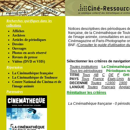
Recherches spécifiques dans les
collections
Notices descriptives des périodiques 
Affiches
française, de la Cinémathèque de Toul
Archives
de l'image animée, consultables en acc
Articles de périodiques
Cinémagazine et Paris-Photographe ont
Dessins
BNF.
(Consulter le guide d'utilisation d
Ouvrages
Photos en accés réservé
Revues de presse
Sélectionner les critères de navigation
Vidéos (DVD et VHS)
Toutes institutions
La Cinémathèque
Répertoires
Tous les périodiques
Périodiques n
La Cinémathèque française
TITRE
Tous
AB
C
DE
F
GHI
La Cinémathèque de Toulouse
PAYS
Tous
France
Etats-Unis
I
Centre National du Cinéma et de
DECENNIE
Toutes
<1900
1900
l'image animée
LANGUE
Toutes
Français
Anglai
Partenaires
Réinitialiser les critères
La Cinémathèque française - 0 périodi