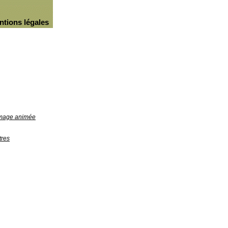
ntions légales
'image animée
tres