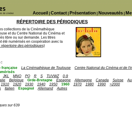
Accueil
Contact
Présentation
Nouveautés
Me
|
|
|
|
RÉPERTOIRE DES PÉRIODIQUES
des collections de la Cinémathèque
ouse et du Centre National du Cinéma et
ès libre ou sur demande. Les titres
 été numérisés en coopération avec la
u répertoire des périodiques)
 :
 française
La Cinémathèque de Toulouse
Centre National du Cinéma et de l
umérisés
JKL
MNO
PQ
R
S
TUVWZ
0-9
talie
Belgique
Grde-Bretagne
Espagne
Allemagne
Canada
Suisse
Au
1910
1920
1930
1940
1950
1960
1970
1980
1990
>2000
s
Italien
Espagnol
Allemand
Autres
ques sur 639