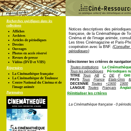
Recherches spécifiques dans les
collections
Notices descriptives des périodique
Affiches
française, de la Cinémathèque de To
Archives
Cinéma et de l'image animée, consul
Articles de périodiques
Les titres Cinémagazine et Paris-Ph
Dessins
coopération avec la BNF.
(Consulter 
Ouvrages
périodiques)
Photos en accés réservé
Revues de presse
Sélectionner les critères de navigation
Vidéos (DVD et VHS)
Toutes institutions
La Cinémathèque
Répertoires
Tous les périodiques
Périodiques n
La Cinémathèque française
TITRE
Tous
AB
C
DE
F
GHI
La Cinémathèque de Toulouse
PAYS
Tous
France
Etats-Unis
I
Centre National du Cinéma et de
DECENNIE
Toutes
<1900
1900
l'image animée
LANGUE
Toutes
Français
Anglai
Partenaires
Réinitialiser les critères
La Cinémathèque française - 0 périodi