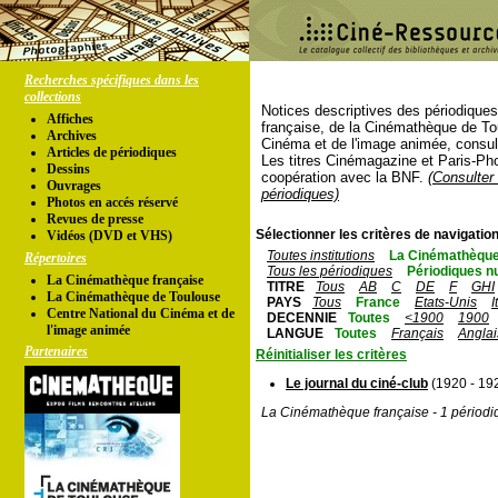
Recherches spécifiques dans les
collections
Notices descriptives des périodique
Affiches
française, de la Cinémathèque de To
Archives
Cinéma et de l'image animée, consul
Articles de périodiques
Les titres Cinémagazine et Paris-Ph
Dessins
coopération avec la BNF.
(Consulter 
Ouvrages
périodiques)
Photos en accés réservé
Revues de presse
Sélectionner les critères de navigation
Vidéos (DVD et VHS)
Toutes institutions
La Cinémathèque
Répertoires
Tous les périodiques
Périodiques n
La Cinémathèque française
TITRE
Tous
AB
C
DE
F
GHI
La Cinémathèque de Toulouse
PAYS
Tous
France
Etats-Unis
I
Centre National du Cinéma et de
DECENNIE
Toutes
<1900
1900
l'image animée
LANGUE
Toutes
Français
Anglai
Partenaires
Réinitialiser les critères
Le journal du ciné-club
(1920 - 19
La Cinémathèque française - 1 périodi