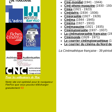
Ciné-mondial
(1941 - 1944)
Ciné-phono magazine
(1930 - 193
Cinéa
(1921 - 1923)
Cinédafric
(1934 - 1936)
Cinégraphie
(1927 - 1928)
Cinéma
(1944 - 1945)
Cinéma
(1927 - 1933)
Cinémagazine
(1921 - 1935)
Cinématographe
(1937 - 1937)
La cinématographie française
(19
Cinémonde
(1928 - 1971)
Le courrier cinématographique
(1
Le courrier du cinéma du Nord de
La Cinémathèque française - 39 périod
Pour les utilisateurs de Mac
Notre site est optimisé pour le navigateur
FireFox que vous pouvez télécharger
ici
gratuitement