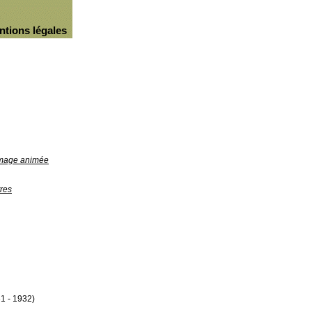
ntions légales
'image animée
res
1 - 1932)