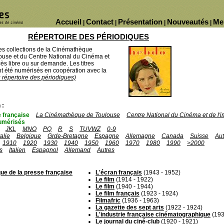
Accueil
Contact
Présentation
Nouveautés
Me
|
|
|
|
RÉPERTOIRE DES PÉRIODIQUES
des collections de la Cinémathèque
ouse et du Centre National du Cinéma et
ès libre ou sur demande. Les titres
 été numérisés en coopération avec la
u répertoire des périodiques)
 :
 française
La Cinémathèque de Toulouse
Centre National du Cinéma et de l
umérisés
JKL
MNO
PQ
R
S
TUVWZ
0-9
talie
Belgique
Grde-Bretagne
Espagne
Allemagne
Canada
Suisse
Aut
1910
1920
1930
1940
1950
1960
1970
1980
1990
>2000
s
Italien
Espagnol
Allemand
Autres
ue de la presse française
L'écran français
(1943 - 1952)
Le film
(1914 - 1922)
Le film
(1940 - 1944)
Le film français
(1923 - 1924)
Filmafric
(1936 - 1963)
La gazette des sept arts
(1922 - 1924)
L'industrie française cinématographique
(193
Le journal du ciné-club
(1920 - 1921)