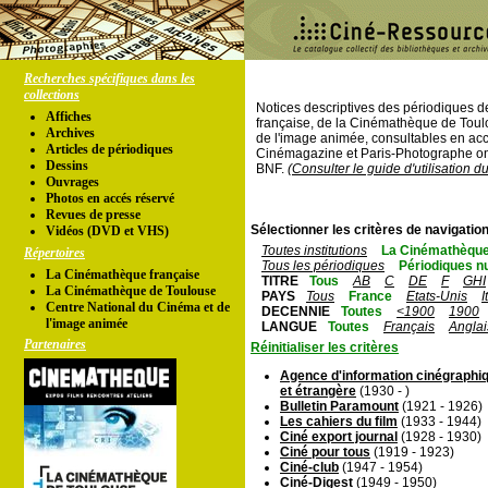
Recherches spécifiques dans les
collections
Notices descriptives des périodiques 
Affiches
française, de la Cinémathèque de Toul
Archives
de l'image animée, consultables en acc
Articles de périodiques
Cinémagazine et Paris-Photographe ont
Dessins
BNF.
(Consulter le guide d'utilisation d
Ouvrages
Photos en accés réservé
Revues de presse
Sélectionner les critères de navigation
Vidéos (DVD et VHS)
Toutes institutions
La Cinémathèque
Répertoires
Tous les périodiques
Périodiques n
La Cinémathèque française
TITRE
Tous
AB
C
DE
F
GHI
La Cinémathèque de Toulouse
PAYS
Tous
France
Etats-Unis
I
Centre National du Cinéma et de
DECENNIE
Toutes
<1900
1900
l'image animée
LANGUE
Toutes
Français
Anglai
Partenaires
Réinitialiser les critères
Agence d'information cinégraphiq
et étrangère
(1930 - )
Bulletin Paramount
(1921 - 1926)
Les cahiers du film
(1933 - 1944)
Ciné export journal
(1928 - 1930)
Ciné pour tous
(1919 - 1923)
Ciné-club
(1947 - 1954)
Ciné-Digest
(1949 - 1950)