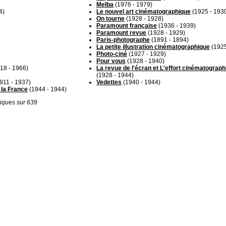
Melba
(1976 - 1979)
4)
Le nouvel art cinématographique
(1925 - 193
On tourne
(1928 - 1928)
Paramount française
(1936 - 1939)
Paramount revue
(1928 - 1929)
Paris-photographe
(1891 - 1894)
La petite illustration cinématographique
(1925
Photo-ciné
(1927 - 1929)
Pour vous
(1928 - 1940)
18 - 1966)
La revue de l'écran et L'effort cinématograph
(1928 - 1944)
911 - 1937)
Vedettes
(1940 - 1944)
 la France
(1944 - 1944)
iques sur 639