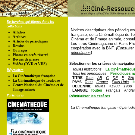
Recherches spécifiques dans les
collections
Notices descriptives des périodique
Affiches
française, de la Cinémathèque de To
Archives
Cinéma et de l'image animée, consul
Articles de périodiques
Les titres Cinémagazine et Paris-Ph
Dessins
coopération avec la BNF.
(Consulter 
Ouvrages
périodiques)
Photos en accés réservé
Revues de presse
Sélectionner les critères de navigation
Vidéos (DVD et VHS)
Toutes institutions
La Cinémathèque
Répertoires
Tous les périodiques
Périodiques n
La Cinémathèque française
TITRE
Tous
AB
C
DE
F
GHI
La Cinémathèque de Toulouse
PAYS
Tous
France
Etats-Unis
I
Centre National du Cinéma et de
DECENNIE
Toutes
<1900
1900
l'image animée
LANGUE
Toutes
Français
Anglai
Partenaires
Réinitialiser les critères
La Cinémathèque française - 0 périodi