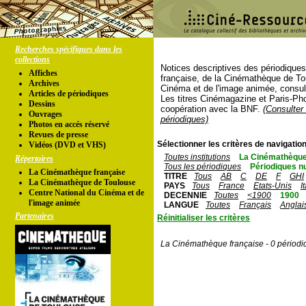
Recherches spécifiques dans les
collections
Notices descriptives des périodique
Affiches
française, de la Cinémathèque de To
Archives
Cinéma et de l'image animée, consul
Articles de périodiques
Les titres Cinémagazine et Paris-Ph
Dessins
coopération avec la BNF.
(Consulter 
Ouvrages
périodiques)
Photos en accés réservé
Revues de presse
Sélectionner les critères de navigation
Vidéos (DVD et VHS)
Toutes institutions
La Cinémathèque
Répertoires
Tous les périodiques
Périodiques n
La Cinémathèque française
TITRE
Tous
AB
C
DE
F
GHI
La Cinémathèque de Toulouse
PAYS
Tous
France
Etats-Unis
I
Centre National du Cinéma et de
DECENNIE
Toutes
<1900
1900
l'image animée
LANGUE
Toutes
Français
Anglai
Partenaires
Réinitialiser les critères
La Cinémathèque française - 0 périodi