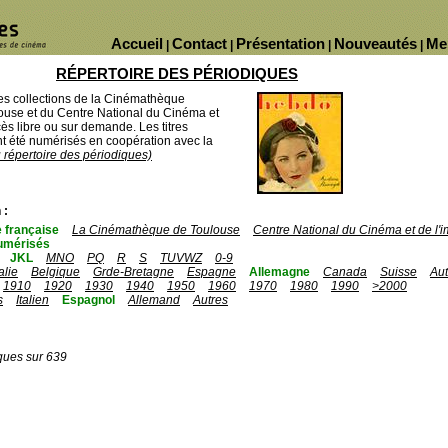
Accueil
Contact
Présentation
Nouveautés
Me
|
|
|
|
RÉPERTOIRE DES PÉRIODIQUES
des collections de la Cinémathèque
ouse et du Centre National du Cinéma et
ès libre ou sur demande. Les titres
 été numérisés en coopération avec la
u répertoire des périodiques)
 :
 française
La Cinémathèque de Toulouse
Centre National du Cinéma et de l
umérisés
JKL
MNO
PQ
R
S
TUVWZ
0-9
talie
Belgique
Grde-Bretagne
Espagne
Allemagne
Canada
Suisse
Aut
1910
1920
1930
1940
1950
1960
1970
1980
1990
>2000
s
Italien
Espagnol
Allemand
Autres
ques sur 639