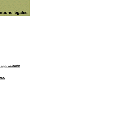
ntions légales
'image animée
res