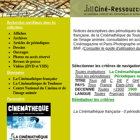
Recherches spécifiques dans les
collections
Notices descriptives des périodiques 
Affiches
française, de la Cinémathèque de Toul
Archives
de l'image animée, consultables en acc
Articles de périodiques
Cinémagazine et Paris-Photographe ont
Dessins
BNF.
(Consulter le guide d'utilisation d
Ouvrages
Photos en accés réservé
Revues de presse
Sélectionner les critères de navigation
Vidéos (DVD et VHS)
Toutes institutions
La Cinémathèque
Répertoires
Tous les périodiques
Périodiques n
La Cinémathèque française
TITRE
Tous
AB
C
DE
F
GHI
La Cinémathèque de Toulouse
PAYS
Tous
France
Etats-Unis
I
Centre National du Cinéma et de
DECENNIE
Toutes
<1900
1900
l'image animée
LANGUE
Toutes
Français
Anglai
Partenaires
Réinitialiser les critères
La Cinémathèque française - 0 périodi