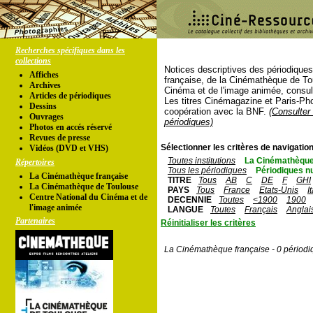
Recherches spécifiques dans les
collections
Notices descriptives des périodique
Affiches
française, de la Cinémathèque de To
Archives
Cinéma et de l'image animée, consul
Articles de périodiques
Les titres Cinémagazine et Paris-Ph
Dessins
coopération avec la BNF.
(Consulter 
Ouvrages
périodiques)
Photos en accés réservé
Revues de presse
Sélectionner les critères de navigation
Vidéos (DVD et VHS)
Toutes institutions
La Cinémathèque
Répertoires
Tous les périodiques
Périodiques n
La Cinémathèque française
TITRE
Tous
AB
C
DE
F
GHI
La Cinémathèque de Toulouse
PAYS
Tous
France
Etats-Unis
I
Centre National du Cinéma et de
DECENNIE
Toutes
<1900
1900
l'image animée
LANGUE
Toutes
Français
Anglai
Partenaires
Réinitialiser les critères
La Cinémathèque française - 0 périodi