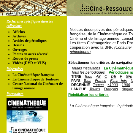
Recherches spécifiques dans les
collections
Notices descriptives des périodique
Affiches
française, de la Cinémathèque de To
Archives
Cinéma et de l'image animée, consul
Articles de périodiques
Les titres Cinémagazine et Paris-Ph
Dessins
coopération avec la BNF.
(Consulter 
Ouvrages
périodiques)
Photos en accés réservé
Revues de presse
Sélectionner les critères de navigation
Vidéos (DVD et VHS)
Toutes institutions
La Cinémathèque
Répertoires
Tous les périodiques
Périodiques n
La Cinémathèque française
TITRE
Tous
AB
C
DE
F
GHI
La Cinémathèque de Toulouse
PAYS
Tous
France
Etats-Unis
I
Centre National du Cinéma et de
DECENNIE
Toutes
<1900
1900
l'image animée
LANGUE
Toutes
Français
Anglai
Partenaires
Réinitialiser les critères
La Cinémathèque française - 0 périodi