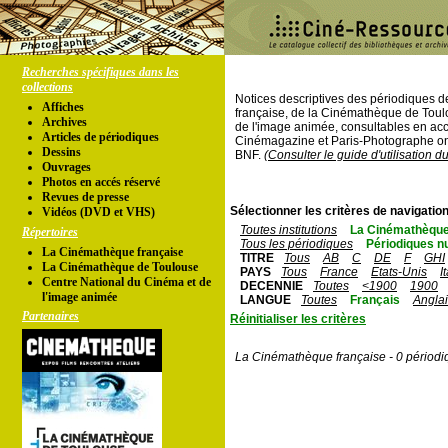
Recherches spécifiques dans les
collections
Notices descriptives des périodiques 
Affiches
française, de la Cinémathèque de Toul
Archives
de l'image animée, consultables en acc
Articles de périodiques
Cinémagazine et Paris-Photographe ont
Dessins
BNF.
(Consulter le guide d'utilisation d
Ouvrages
Photos en accés réservé
Revues de presse
Sélectionner les critères de navigation
Vidéos (DVD et VHS)
Toutes institutions
La Cinémathèque
Répertoires
Tous les périodiques
Périodiques n
La Cinémathèque française
TITRE
Tous
AB
C
DE
F
GHI
La Cinémathèque de Toulouse
PAYS
Tous
France
Etats-Unis
I
Centre National du Cinéma et de
DECENNIE
Toutes
<1900
1900
l'image animée
LANGUE
Toutes
Français
Angla
Partenaires
Réinitialiser les critères
La Cinémathèque française - 0 périodi