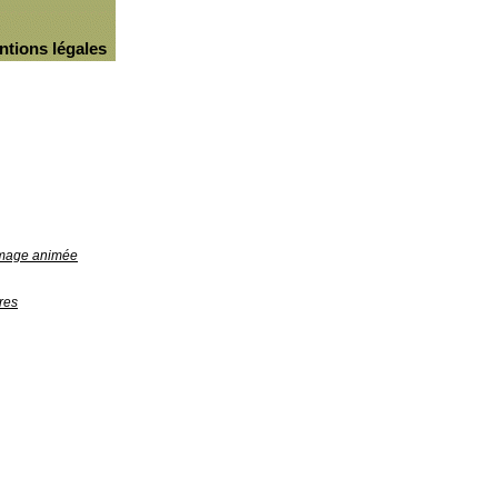
ntions légales
'image animée
res