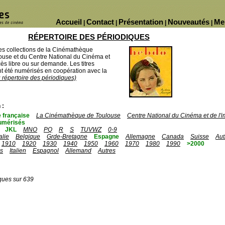
Accueil
Contact
Présentation
Nouveautés
Me
|
|
|
|
RÉPERTOIRE DES PÉRIODIQUES
des collections de la Cinémathèque
ouse et du Centre National du Cinéma et
ès libre ou sur demande. Les titres
 été numérisés en coopération avec la
u répertoire des périodiques)
 :
 française
La Cinémathèque de Toulouse
Centre National du Cinéma et de l
umérisés
JKL
MNO
PQ
R
S
TUVWZ
0-9
talie
Belgique
Grde-Bretagne
Espagne
Allemagne
Canada
Suisse
Aut
1910
1920
1930
1940
1950
1960
1970
1980
1990
>2000
is
Italien
Espagnol
Allemand
Autres
ques sur 639