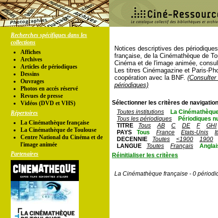
Recherches spécifiques dans les
collections
Notices descriptives des périodique
Affiches
française, de la Cinémathèque de To
Archives
Cinéma et de l'image animée, consul
Articles de périodiques
Les titres Cinémagazine et Paris-Ph
Dessins
coopération avec la BNF.
(Consulter 
Ouvrages
périodiques)
Photos en accés réservé
Revues de presse
Sélectionner les critères de navigation
Vidéos (DVD et VHS)
Toutes institutions
La Cinémathèque
Répertoires
Tous les périodiques
Périodiques n
La Cinémathèque française
TITRE
Tous
AB
C
DE
F
GHI
La Cinémathèque de Toulouse
PAYS
Tous
France
Etats-Unis
I
Centre National du Cinéma et de
DECENNIE
Toutes
<1900
1900
l'image animée
LANGUE
Toutes
Français
Anglai
Partenaires
Réinitialiser les critères
La Cinémathèque française - 0 périodi