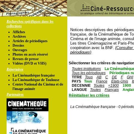
Recherches spécifiques dans les
collections
Notices descriptives des périodique
Affiches
française, de la Cinémathèque de To
Archives
Cinéma et de l'image animée, consul
Articles de périodiques
Les titres Cinémagazine et Paris-Ph
Dessins
coopération avec la BNF.
(Consulter 
Ouvrages
périodiques)
Photos en accés réservé
Revues de presse
Sélectionner les critères de navigation
Vidéos (DVD et VHS)
Toutes institutions
La Cinémathèque
Répertoires
Tous les périodiques
Périodiques n
La Cinémathèque française
TITRE
Tous
AB
C
DE
F
GHI
La Cinémathèque de Toulouse
PAYS
Tous
France
Etats-Unis
I
Centre National du Cinéma et de
DECENNIE
Toutes
<1900
1900
l'image animée
LANGUE
Toutes
Français
Anglai
Partenaires
Réinitialiser les critères
La Cinémathèque française - 0 périodi