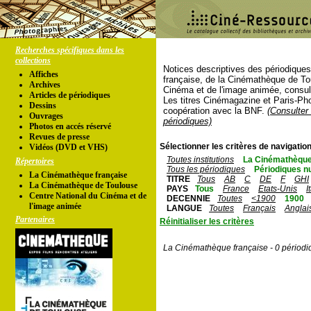
Recherches spécifiques dans les
collections
Notices descriptives des périodique
Affiches
française, de la Cinémathèque de To
Archives
Cinéma et de l'image animée, consul
Articles de périodiques
Les titres Cinémagazine et Paris-Ph
Dessins
coopération avec la BNF.
(Consulter 
Ouvrages
périodiques)
Photos en accés réservé
Revues de presse
Sélectionner les critères de navigation
Vidéos (DVD et VHS)
Toutes institutions
La Cinémathèque
Répertoires
Tous les périodiques
Périodiques n
La Cinémathèque française
TITRE
Tous
AB
C
DE
F
GHI
La Cinémathèque de Toulouse
PAYS
Tous
France
Etats-Unis
I
Centre National du Cinéma et de
DECENNIE
Toutes
<1900
1900
l'image animée
LANGUE
Toutes
Français
Anglai
Partenaires
Réinitialiser les critères
La Cinémathèque française - 0 périodi