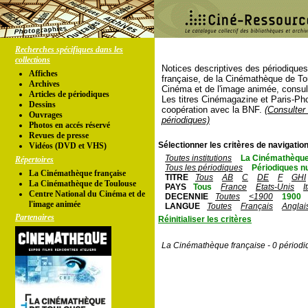
Recherches spécifiques dans les
collections
Notices descriptives des périodique
Affiches
française, de la Cinémathèque de To
Archives
Cinéma et de l'image animée, consul
Articles de périodiques
Les titres Cinémagazine et Paris-Ph
Dessins
coopération avec la BNF.
(Consulter 
Ouvrages
périodiques)
Photos en accés réservé
Revues de presse
Sélectionner les critères de navigation
Vidéos (DVD et VHS)
Toutes institutions
La Cinémathèque
Répertoires
Tous les périodiques
Périodiques n
La Cinémathèque française
TITRE
Tous
AB
C
DE
F
GHI
La Cinémathèque de Toulouse
PAYS
Tous
France
Etats-Unis
I
Centre National du Cinéma et de
DECENNIE
Toutes
<1900
1900
l'image animée
LANGUE
Toutes
Français
Anglai
Partenaires
Réinitialiser les critères
La Cinémathèque française - 0 périodi