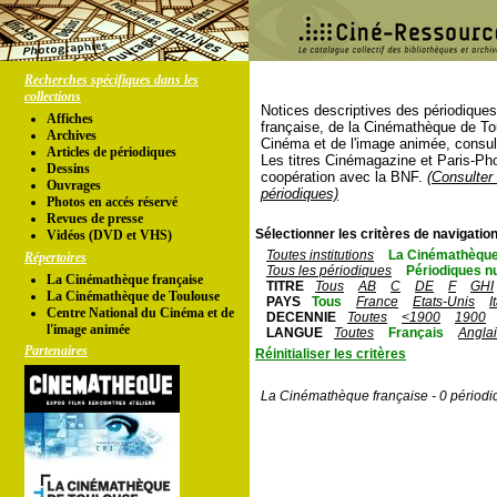
Recherches spécifiques dans les
collections
Notices descriptives des périodique
Affiches
française, de la Cinémathèque de To
Archives
Cinéma et de l'image animée, consul
Articles de périodiques
Les titres Cinémagazine et Paris-Ph
Dessins
coopération avec la BNF.
(Consulter 
Ouvrages
périodiques)
Photos en accés réservé
Revues de presse
Sélectionner les critères de navigation
Vidéos (DVD et VHS)
Toutes institutions
La Cinémathèque
Répertoires
Tous les périodiques
Périodiques n
La Cinémathèque française
TITRE
Tous
AB
C
DE
F
GHI
La Cinémathèque de Toulouse
PAYS
Tous
France
Etats-Unis
I
Centre National du Cinéma et de
DECENNIE
Toutes
<1900
1900
l'image animée
LANGUE
Toutes
Français
Angla
Partenaires
Réinitialiser les critères
La Cinémathèque française - 0 périodi