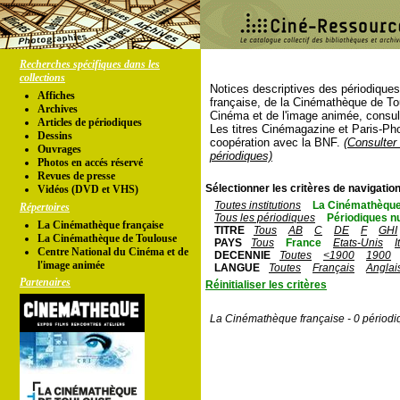
Recherches spécifiques dans les
collections
Notices descriptives des périodique
Affiches
française, de la Cinémathèque de To
Archives
Cinéma et de l'image animée, consul
Articles de périodiques
Les titres Cinémagazine et Paris-Ph
Dessins
coopération avec la BNF.
(Consulter 
Ouvrages
périodiques)
Photos en accés réservé
Revues de presse
Sélectionner les critères de navigation
Vidéos (DVD et VHS)
Toutes institutions
La Cinémathèque
Répertoires
Tous les périodiques
Périodiques n
La Cinémathèque française
TITRE
Tous
AB
C
DE
F
GHI
La Cinémathèque de Toulouse
PAYS
Tous
France
Etats-Unis
I
Centre National du Cinéma et de
DECENNIE
Toutes
<1900
1900
l'image animée
LANGUE
Toutes
Français
Anglai
Partenaires
Réinitialiser les critères
La Cinémathèque française - 0 périodi