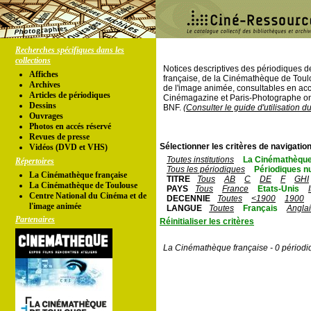
Recherches spécifiques dans les
collections
Notices descriptives des périodiques 
Affiches
française, de la Cinémathèque de Toul
Archives
de l'image animée, consultables en acc
Articles de périodiques
Cinémagazine et Paris-Photographe ont
Dessins
BNF.
(Consulter le guide d'utilisation d
Ouvrages
Photos en accés réservé
Revues de presse
Sélectionner les critères de navigation
Vidéos (DVD et VHS)
Toutes institutions
La Cinémathèque
Répertoires
Tous les périodiques
Périodiques n
La Cinémathèque française
TITRE
Tous
AB
C
DE
F
GHI
La Cinémathèque de Toulouse
PAYS
Tous
France
Etats-Unis
Centre National du Cinéma et de
DECENNIE
Toutes
<1900
1900
l'image animée
LANGUE
Toutes
Français
Angla
Partenaires
Réinitialiser les critères
La Cinémathèque française - 0 périodi