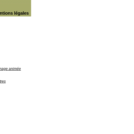
ntions légales
'image animée
tres