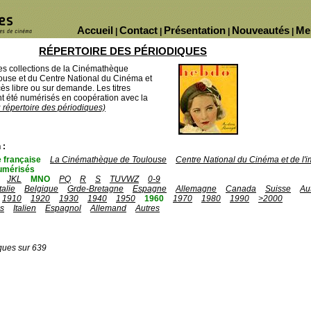
Accueil
Contact
Présentation
Nouveautés
Me
|
|
|
|
RÉPERTOIRE DES PÉRIODIQUES
des collections de la Cinémathèque
ouse et du Centre National du Cinéma et
ès libre ou sur demande. Les titres
 été numérisés en coopération avec la
u répertoire des périodiques)
 :
 française
La Cinémathèque de Toulouse
Centre National du Cinéma et de l
umérisés
JKL
MNO
PQ
R
S
TUVWZ
0-9
Italie
Belgique
Grde-Bretagne
Espagne
Allemagne
Canada
Suisse
Au
1910
1920
1930
1940
1950
1960
1970
1980
1990
>2000
is
Italien
Espagnol
Allemand
Autres
ques sur 639