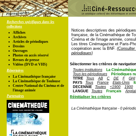
Recherches spécifiques dans les
collections
Notices descriptives des périodique
Affiches
française, de la Cinémathèque de To
Archives
Cinéma et de l'image animée, consul
Articles de périodiques
Les titres Cinémagazine et Paris-Ph
Dessins
coopération avec la BNF.
(Consulter 
Ouvrages
périodiques)
Photos en accés réservé
Revues de presse
Sélectionner les critères de navigation
Vidéos (DVD et VHS)
Toutes institutions
La Cinémathèque
Répertoires
Tous les périodiques
Périodiques n
La Cinémathèque française
TITRE
Tous
AB
C
DE
F
GHI
La Cinémathèque de Toulouse
PAYS
Tous
France
Etats-Unis
I
Centre National du Cinéma et de
DECENNIE
Toutes
<1900
1900
l'image animée
LANGUE
Toutes
Français
Angla
Partenaires
Réinitialiser les critères
La Cinémathèque française - 0 périodi