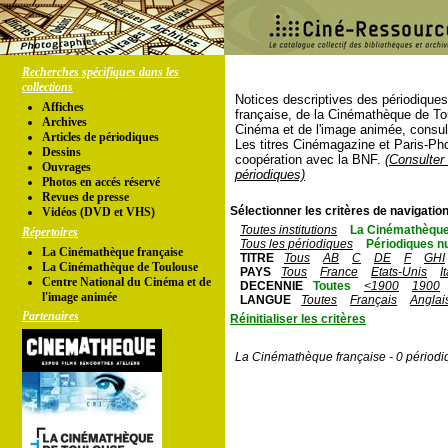
Recherches spécifiques dans les
collections
Notices descriptives des périodique
Affiches
française, de la Cinémathèque de To
Archives
Cinéma et de l'image animée, consul
Articles de périodiques
Les titres Cinémagazine et Paris-Ph
Dessins
coopération avec la BNF.
(Consulter 
Ouvrages
périodiques)
Photos en accés réservé
Revues de presse
Sélectionner les critères de navigation
Vidéos (DVD et VHS)
Toutes institutions
La Cinémathèque
Répertoires
Tous les périodiques
Périodiques n
La Cinémathèque française
TITRE
Tous
AB
C
DE
F
GHI
La Cinémathèque de Toulouse
PAYS
Tous
France
Etats-Unis
I
Centre National du Cinéma et de
DECENNIE
Toutes
<1900
1900
l'image animée
LANGUE
Toutes
Français
Anglai
Partenaires
Réinitialiser les critères
La Cinémathèque française - 0 périodi