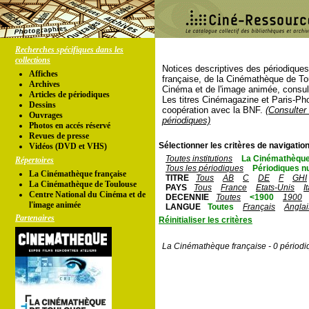
Recherches spécifiques dans les
collections
Notices descriptives des périodique
Affiches
française, de la Cinémathèque de To
Archives
Cinéma et de l'image animée, consul
Articles de périodiques
Les titres Cinémagazine et Paris-Ph
Dessins
coopération avec la BNF.
(Consulter 
Ouvrages
périodiques)
Photos en accés réservé
Revues de presse
Sélectionner les critères de navigation
Vidéos (DVD et VHS)
Toutes institutions
La Cinémathèque
Répertoires
Tous les périodiques
Périodiques n
La Cinémathèque française
TITRE
Tous
AB
C
DE
F
GHI
La Cinémathèque de Toulouse
PAYS
Tous
France
Etats-Unis
I
Centre National du Cinéma et de
DECENNIE
Toutes
<1900
1900
l'image animée
LANGUE
Toutes
Français
Anglai
Partenaires
Réinitialiser les critères
La Cinémathèque française - 0 périodi