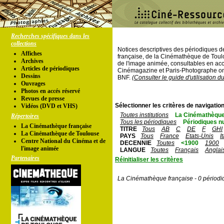
Recherches spécifiques dans les
collections
Notices descriptives des périodiques 
Affiches
française, de la Cinémathèque de Toul
Archives
de l'image animée, consultables en acc
Articles de périodiques
Cinémagazine et Paris-Photographe ont
Dessins
BNF.
(Consulter le guide d'utilisation d
Ouvrages
Photos en accés réservé
Revues de presse
Sélectionner les critères de navigation
Vidéos (DVD et VHS)
Toutes institutions
La Cinémathèque
Répertoires
Tous les périodiques
Périodiques n
La Cinémathèque française
TITRE
Tous
AB
C
DE
F
GHI
La Cinémathèque de Toulouse
PAYS
Tous
France
Etats-Unis
I
Centre National du Cinéma et de
DECENNIE
Toutes
<1900
1900
l'image animée
LANGUE
Toutes
Français
Anglai
Partenaires
Réinitialiser les critères
La Cinémathèque française - 0 périodi