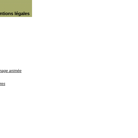
ntions légales
'image animée
res