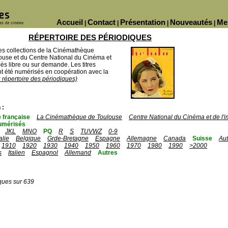
Accueil
Contact
Présentation
Nouveautés
Me
|
|
|
|
RÉPERTOIRE DES PÉRIODIQUES
des collections de la Cinémathèque
ouse et du Centre National du Cinéma et
ès libre ou sur demande. Les titres
 été numérisés en coopération avec la
u répertoire des périodiques)
 :
 française
La Cinémathèque de Toulouse
Centre National du Cinéma et de l
umérisés
JKL
MNO
PQ
R
S
TUVWZ
0-9
talie
Belgique
Grde-Bretagne
Espagne
Allemagne
Canada
Suisse
Aut
1910
1920
1930
1940
1950
1960
1970
1980
1990
>2000
s
Italien
Espagnol
Allemand
Autres
ques sur 639