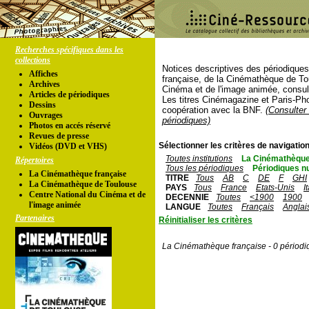
Recherches spécifiques dans les
collections
Notices descriptives des périodique
Affiches
française, de la Cinémathèque de To
Archives
Cinéma et de l'image animée, consul
Articles de périodiques
Les titres Cinémagazine et Paris-Ph
Dessins
coopération avec la BNF.
(Consulter 
Ouvrages
périodiques)
Photos en accés réservé
Revues de presse
Sélectionner les critères de navigation
Vidéos (DVD et VHS)
Toutes institutions
La Cinémathèque
Répertoires
Tous les périodiques
Périodiques n
La Cinémathèque française
TITRE
Tous
AB
C
DE
F
GHI
La Cinémathèque de Toulouse
PAYS
Tous
France
Etats-Unis
I
Centre National du Cinéma et de
DECENNIE
Toutes
<1900
1900
l'image animée
LANGUE
Toutes
Français
Anglai
Partenaires
Réinitialiser les critères
La Cinémathèque française - 0 périodi