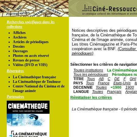
Recherches spécifiques dans les
collections
Notices descriptives des périodique
Affiches
française, de la Cinémathèque de To
Archives
Cinéma et de l'image animée, consul
Articles de périodiques
Les titres Cinémagazine et Paris-Ph
Dessins
coopération avec la BNF.
(Consulter 
Ouvrages
périodiques)
Photos en accés réservé
Revues de presse
Sélectionner les critères de navigation
Vidéos (DVD et VHS)
Toutes institutions
La Cinémathèque
Répertoires
Tous les périodiques
Périodiques n
La Cinémathèque française
TITRE
Tous
AB
C
DE
F
GHI
La Cinémathèque de Toulouse
PAYS
Tous
France
Etats-Unis
I
Centre National du Cinéma et de
DECENNIE
Toutes
<1900
1900
l'image animée
LANGUE
Toutes
Français
Anglai
Partenaires
Réinitialiser les critères
La Cinémathèque française - 0 périodi