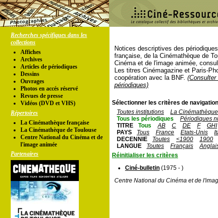
Recherches spécifiques dans les
collections
Notices descriptives des périodique
Affiches
française, de la Cinémathèque de To
Archives
Cinéma et de l'image animée, consul
Articles de périodiques
Les titres Cinémagazine et Paris-Ph
Dessins
coopération avec la BNF.
(Consulter 
Ouvrages
périodiques)
Photos en accés réservé
Revues de presse
Sélectionner les critères de navigation
Vidéos (DVD et VHS)
Toutes institutions
La Cinémathèque 
Répertoires
Tous les périodiques
Périodiques n
La Cinémathèque française
TITRE
Tous
AB
C
DE
F
GHI
La Cinémathèque de Toulouse
PAYS
Tous
France
Etats-Unis
I
Centre National du Cinéma et de
DECENNIE
Toutes
<1900
1900
l'image animée
LANGUE
Toutes
Français
Anglai
Partenaires
Réinitialiser les critères
Ciné-bulletin
(1975 - )
Centre National du Cinéma et de l'ima