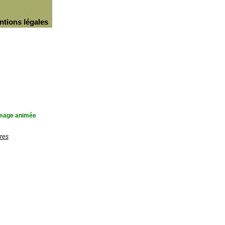
ntions légales
'image animée
res