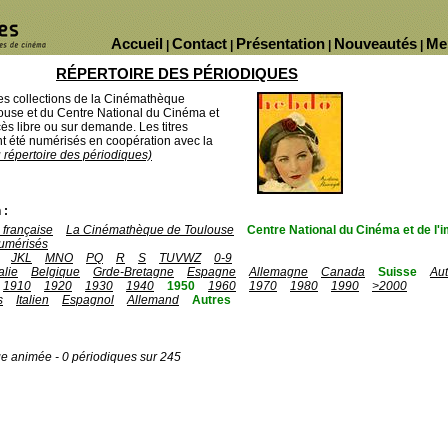
Accueil
Contact
Présentation
Nouveautés
Me
|
|
|
|
RÉPERTOIRE DES PÉRIODIQUES
des collections de la Cinémathèque
ouse et du Centre National du Cinéma et
ès libre ou sur demande. Les titres
 été numérisés en coopération avec la
u répertoire des périodiques)
 :
française
La Cinémathèque de Toulouse
Centre National du Cinéma et de l
umérisés
JKL
MNO
PQ
R
S
TUVWZ
0-9
talie
Belgique
Grde-Bretagne
Espagne
Allemagne
Canada
Suisse
Aut
1910
1920
1930
1940
1950
1960
1970
1980
1990
>2000
s
Italien
Espagnol
Allemand
Autres
ge animée - 0 périodiques sur 245