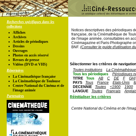
Recherches spécifiques dans les
collections
Notices descriptives des périodiques 
Affiches
française, de la Cinémathèque de Toul
Archives
de l'image animée, consultables en acc
Articles de périodiques
Cinémagazine et Paris-Photographe ont
Dessins
BNF.
(Consulter le guide d'utilisation d
Ouvrages
Photos en accés réservé
Revues de presse
Sélectionner les critères de navigation
Vidéos (DVD et VHS)
Toutes institutions
La Cinémathèque 
Répertoires
Tous les périodiques
Périodiques n
La Cinémathèque française
TITRE
Tous
AB
C
DE
F
GHI
La Cinémathèque de Toulouse
PAYS
Tous
France
Etats-Unis
I
Centre National du Cinéma et de
DECENNIE
Toutes
<1900
1900
l'image animée
LANGUE
Toutes
Français
Anglai
Partenaires
Réinitialiser les critères
Centre National du Cinéma et de l'ima