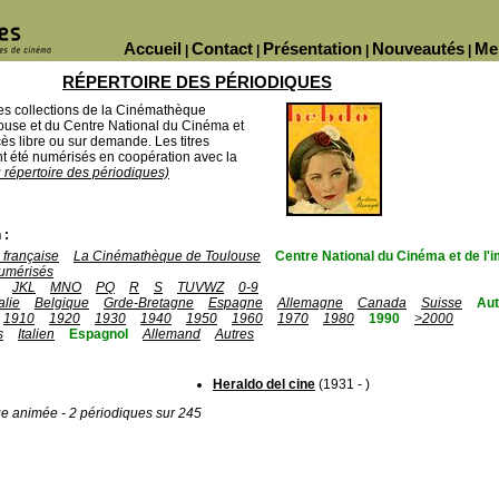
Accueil
Contact
Présentation
Nouveautés
Me
|
|
|
|
RÉPERTOIRE DES PÉRIODIQUES
des collections de la Cinémathèque
ouse et du Centre National du Cinéma et
ès libre ou sur demande. Les titres
 été numérisés en coopération avec la
u répertoire des périodiques)
 :
française
La Cinémathèque de Toulouse
Centre National du Cinéma et de l
umérisés
JKL
MNO
PQ
R
S
TUVWZ
0-9
talie
Belgique
Grde-Bretagne
Espagne
Allemagne
Canada
Suisse
Aut
1910
1920
1930
1940
1950
1960
1970
1980
1990
>2000
s
Italien
Espagnol
Allemand
Autres
Heraldo del cine
(1931 - )
ge animée - 2 périodiques sur 245