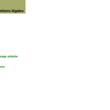
ntions légales
'image animée
res