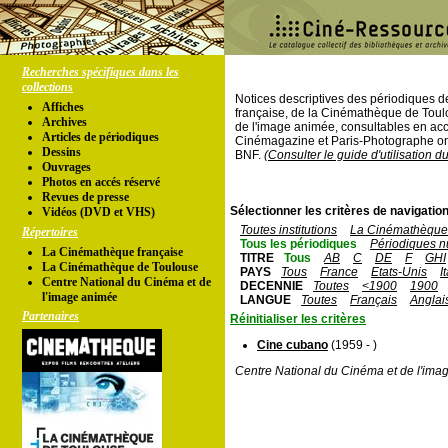
Recherches spécifiques dans les
collections
Notices descriptives des périodiques 
Affiches
française, de la Cinémathèque de Toul
Archives
de l'image animée, consultables en acc
Articles de périodiques
Cinémagazine et Paris-Photographe ont
Dessins
BNF.
(Consulter le guide d'utilisation d
Ouvrages
Photos en accés réservé
Revues de presse
Sélectionner les critères de navigation
Vidéos (DVD et VHS)
Toutes institutions
La Cinémathèque 
Répertoires
Tous les périodiques
Périodiques n
La Cinémathèque française
TITRE
Tous
AB
C
DE
F
GHI
La Cinémathèque de Toulouse
PAYS
Tous
France
Etats-Unis
I
Centre National du Cinéma et de
DECENNIE
Toutes
<1900
1900
l'image animée
LANGUE
Toutes
Français
Anglai
Partenaires
Réinitialiser les critères
Cine cubano
(1959 - )
Centre National du Cinéma et de l'ima