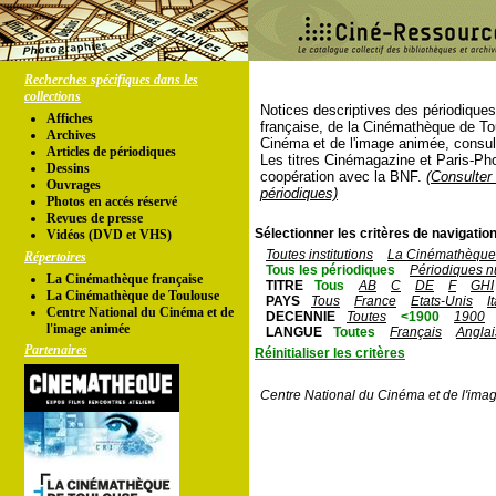
Recherches spécifiques dans les
collections
Notices descriptives des périodique
Affiches
française, de la Cinémathèque de To
Archives
Cinéma et de l'image animée, consul
Articles de périodiques
Les titres Cinémagazine et Paris-Ph
Dessins
coopération avec la BNF.
(Consulter 
Ouvrages
périodiques)
Photos en accés réservé
Revues de presse
Sélectionner les critères de navigation
Vidéos (DVD et VHS)
Toutes institutions
La Cinémathèque 
Répertoires
Tous les périodiques
Périodiques n
La Cinémathèque française
TITRE
Tous
AB
C
DE
F
GHI
La Cinémathèque de Toulouse
PAYS
Tous
France
Etats-Unis
I
Centre National du Cinéma et de
DECENNIE
Toutes
<1900
1900
l'image animée
LANGUE
Toutes
Français
Anglai
Partenaires
Réinitialiser les critères
Centre National du Cinéma et de l'ima