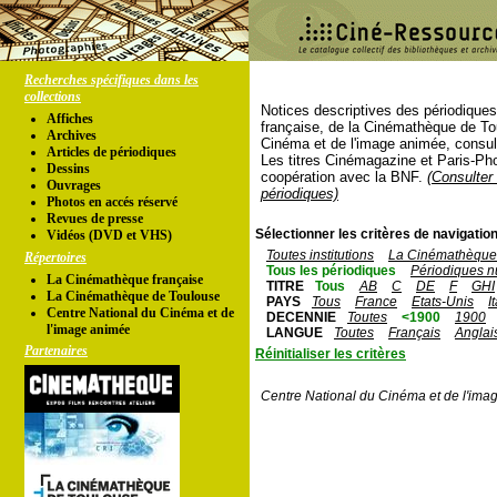
Recherches spécifiques dans les
collections
Notices descriptives des périodique
Affiches
française, de la Cinémathèque de To
Archives
Cinéma et de l'image animée, consul
Articles de périodiques
Les titres Cinémagazine et Paris-Ph
Dessins
coopération avec la BNF.
(Consulter 
Ouvrages
périodiques)
Photos en accés réservé
Revues de presse
Sélectionner les critères de navigation
Vidéos (DVD et VHS)
Toutes institutions
La Cinémathèque 
Répertoires
Tous les périodiques
Périodiques n
La Cinémathèque française
TITRE
Tous
AB
C
DE
F
GHI
La Cinémathèque de Toulouse
PAYS
Tous
France
Etats-Unis
I
Centre National du Cinéma et de
DECENNIE
Toutes
<1900
1900
l'image animée
LANGUE
Toutes
Français
Anglai
Partenaires
Réinitialiser les critères
Centre National du Cinéma et de l'ima