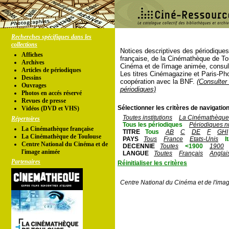
Recherches spécifiques dans les
collections
Notices descriptives des périodique
Affiches
française, de la Cinémathèque de To
Archives
Cinéma et de l'image animée, consul
Articles de périodiques
Les titres Cinémagazine et Paris-Ph
Dessins
coopération avec la BNF.
(Consulter 
Ouvrages
périodiques)
Photos en accés réservé
Revues de presse
Sélectionner les critères de navigation
Vidéos (DVD et VHS)
Toutes institutions
La Cinémathèque 
Répertoires
Tous les périodiques
Périodiques n
La Cinémathèque française
TITRE
Tous
AB
C
DE
F
GHI
La Cinémathèque de Toulouse
PAYS
Tous
France
Etats-Unis
I
Centre National du Cinéma et de
DECENNIE
Toutes
<1900
1900
l'image animée
LANGUE
Toutes
Français
Anglai
Partenaires
Réinitialiser les critères
Centre National du Cinéma et de l'ima