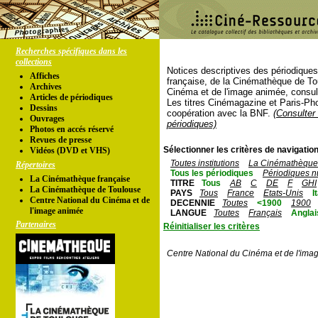
Recherches spécifiques dans les
collections
Notices descriptives des périodique
Affiches
française, de la Cinémathèque de To
Archives
Cinéma et de l'image animée, consul
Articles de périodiques
Les titres Cinémagazine et Paris-Ph
Dessins
coopération avec la BNF.
(Consulter 
Ouvrages
périodiques)
Photos en accés réservé
Revues de presse
Sélectionner les critères de navigation
Vidéos (DVD et VHS)
Toutes institutions
La Cinémathèque 
Répertoires
Tous les périodiques
Périodiques n
La Cinémathèque française
TITRE
Tous
AB
C
DE
F
GHI
La Cinémathèque de Toulouse
PAYS
Tous
France
Etats-Unis
I
Centre National du Cinéma et de
DECENNIE
Toutes
<1900
1900
l'image animée
LANGUE
Toutes
Français
Anglai
Partenaires
Réinitialiser les critères
Centre National du Cinéma et de l'ima