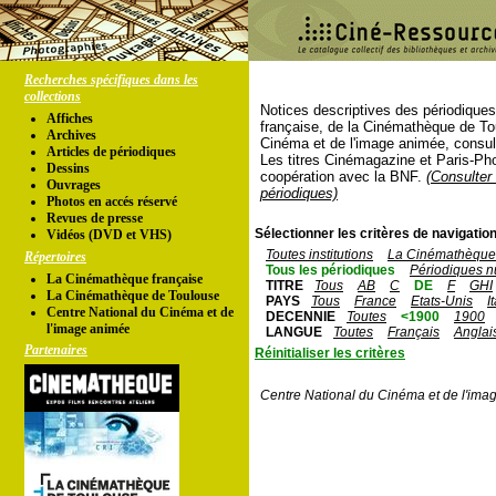
Recherches spécifiques dans les
collections
Notices descriptives des périodique
Affiches
française, de la Cinémathèque de To
Archives
Cinéma et de l'image animée, consul
Articles de périodiques
Les titres Cinémagazine et Paris-Ph
Dessins
coopération avec la BNF.
(Consulter 
Ouvrages
périodiques)
Photos en accés réservé
Revues de presse
Sélectionner les critères de navigation
Vidéos (DVD et VHS)
Toutes institutions
La Cinémathèque 
Répertoires
Tous les périodiques
Périodiques n
La Cinémathèque française
TITRE
Tous
AB
C
DE
F
GHI
La Cinémathèque de Toulouse
PAYS
Tous
France
Etats-Unis
I
Centre National du Cinéma et de
DECENNIE
Toutes
<1900
1900
l'image animée
LANGUE
Toutes
Français
Anglai
Partenaires
Réinitialiser les critères
Centre National du Cinéma et de l'ima