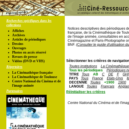
Recherches spécifiques dans les
collections
Notices descriptives des périodiques 
Affiches
française, de la Cinémathèque de Toul
Archives
de l'image animée, consultables en acc
Articles de périodiques
Cinémagazine et Paris-Photographe ont
Dessins
BNF.
(Consulter le guide d'utilisation d
Ouvrages
Photos en accés réservé
Revues de presse
Sélectionner les critères de navigation
Vidéos (DVD et VHS)
Toutes institutions
La Cinémathèque 
Répertoires
Tous les périodiques
Périodiques n
La Cinémathèque française
TITRE
Tous
AB
C
DE
F
GHI
La Cinémathèque de Toulouse
PAYS
Tous
France
Etats-Unis
I
Centre National du Cinéma et de
DECENNIE
Toutes
<1900
1900
l'image animée
LANGUE
Toutes
Français
Anglai
Partenaires
Réinitialiser les critères
Centre National du Cinéma et de l'ima