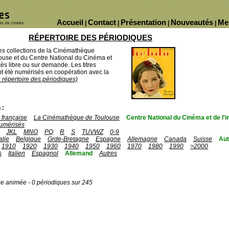
Accueil
Contact
Présentation
Nouveautés
Me
|
|
|
|
RÉPERTOIRE DES PÉRIODIQUES
des collections de la Cinémathèque
ouse et du Centre National du Cinéma et
ès libre ou sur demande. Les titres
 été numérisés en coopération avec la
u répertoire des périodiques)
 :
française
La Cinémathèque de Toulouse
Centre National du Cinéma et de l
umérisés
JKL
MNO
PQ
R
S
TUVWZ
0-9
talie
Belgique
Grde-Bretagne
Espagne
Allemagne
Canada
Suisse
Aut
1910
1920
1930
1940
1950
1960
1970
1980
1990
>2000
s
Italien
Espagnol
Allemand
Autres
ge animée - 0 périodiques sur 245