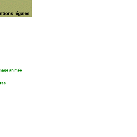
ntions légales
'image animée
res