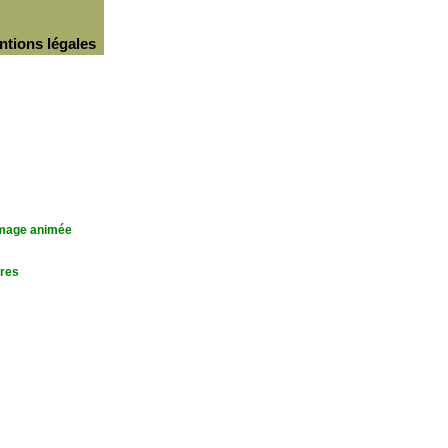
ntions légales
'image animée
res