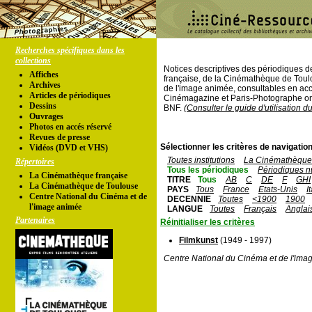
Recherches spécifiques dans les
collections
Notices descriptives des périodiques 
Affiches
française, de la Cinémathèque de Toul
Archives
de l'image animée, consultables en acc
Articles de périodiques
Cinémagazine et Paris-Photographe ont
Dessins
BNF.
(Consulter le guide d'utilisation d
Ouvrages
Photos en accés réservé
Revues de presse
Sélectionner les critères de navigation
Vidéos (DVD et VHS)
Toutes institutions
La Cinémathèque 
Répertoires
Tous les périodiques
Périodiques n
La Cinémathèque française
TITRE
Tous
AB
C
DE
F
GHI
La Cinémathèque de Toulouse
PAYS
Tous
France
Etats-Unis
I
Centre National du Cinéma et de
DECENNIE
Toutes
<1900
1900
l'image animée
LANGUE
Toutes
Français
Anglai
Partenaires
Réinitialiser les critères
Filmkunst
(1949 - 1997)
Centre National du Cinéma et de l'ima