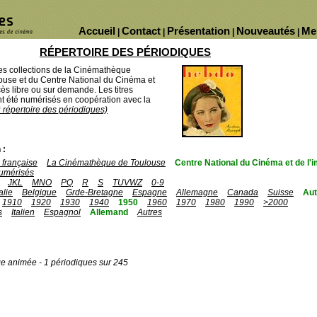
Accueil
Contact
Présentation
Nouveautés
Me
|
|
|
|
RÉPERTOIRE DES PÉRIODIQUES
des collections de la Cinémathèque
ouse et du Centre National du Cinéma et
ès libre ou sur demande. Les titres
 été numérisés en coopération avec la
u répertoire des périodiques)
 :
française
La Cinémathèque de Toulouse
Centre National du Cinéma et de l
umérisés
JKL
MNO
PQ
R
S
TUVWZ
0-9
talie
Belgique
Grde-Bretagne
Espagne
Allemagne
Canada
Suisse
Aut
1910
1920
1930
1940
1950
1960
1970
1980
1990
>2000
s
Italien
Espagnol
Allemand
Autres
ge animée - 1 périodiques sur 245