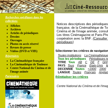
Recherches spécifiques dans les
collections
Notices descriptives des périodique
Affiches
française, de la Cinémathèque de To
Archives
Cinéma et de l'image animée, consul
Articles de périodiques
Les titres Cinémagazine et Paris-Ph
Dessins
coopération avec la BNF.
(Consulter 
Ouvrages
périodiques)
Photos en accés réservé
Revues de presse
Sélectionner les critères de navigation
Vidéos (DVD et VHS)
Toutes institutions
La Cinémathèque 
Répertoires
Tous les périodiques
Périodiques n
La Cinémathèque française
TITRE
Tous
AB
C
DE
F
GHI
La Cinémathèque de Toulouse
PAYS
Tous
France
Etats-Unis
I
Centre National du Cinéma et de
DECENNIE
Toutes
<1900
1900
l'image animée
LANGUE
Toutes
Français
Anglai
Partenaires
Réinitialiser les critères
Centre National du Cinéma et de l'ima