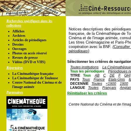
Recherches spécifiques dans les
collections
Notices descriptives des périodique
Affiches
française, de la Cinémathèque de To
Archives
Cinéma et de l'image animée, consul
Articles de périodiques
Les titres Cinémagazine et Paris-Ph
Dessins
coopération avec la BNF.
(Consulter 
Ouvrages
périodiques)
Photos en accés réservé
Revues de presse
Sélectionner les critères de navigation
Vidéos (DVD et VHS)
Toutes institutions
La Cinémathèque 
Répertoires
Tous les périodiques
Périodiques n
La Cinémathèque française
TITRE
Tous
AB
C
DE
F
GHI
La Cinémathèque de Toulouse
PAYS
Tous
France
Etats-Unis
I
Centre National du Cinéma et de
DECENNIE
Toutes
<1900
1900
l'image animée
LANGUE
Toutes
Français
Anglai
Partenaires
Réinitialiser les critères
Centre National du Cinéma et de l'ima