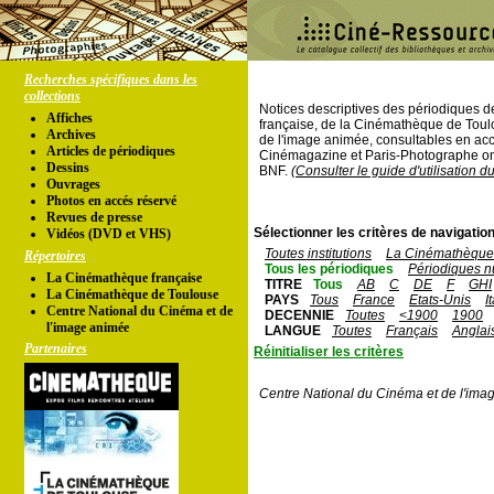
Recherches spécifiques dans les
collections
Notices descriptives des périodiques 
Affiches
française, de la Cinémathèque de Toul
Archives
de l'image animée, consultables en acc
Articles de périodiques
Cinémagazine et Paris-Photographe ont
Dessins
BNF.
(Consulter le guide d'utilisation d
Ouvrages
Photos en accés réservé
Revues de presse
Sélectionner les critères de navigation
Vidéos (DVD et VHS)
Toutes institutions
La Cinémathèque 
Répertoires
Tous les périodiques
Périodiques n
La Cinémathèque française
TITRE
Tous
AB
C
DE
F
GHI
La Cinémathèque de Toulouse
PAYS
Tous
France
Etats-Unis
I
Centre National du Cinéma et de
DECENNIE
Toutes
<1900
1900
l'image animée
LANGUE
Toutes
Français
Anglai
Partenaires
Réinitialiser les critères
Centre National du Cinéma et de l'ima