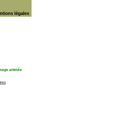
ntions légales
'image animée
tres