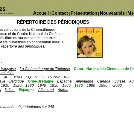
Accueil
Contact
Présentation
Nouveautés
Me
|
|
|
|
RÉPERTOIRE DES PÉRIODIQUES
des collections de la Cinémathèque
ouse et du Centre National du Cinéma et
ès libre ou sur demande. Les titres
 été numérisés en coopération avec la
u répertoire des périodiques)
 :
française
La Cinémathèque de Toulouse
Centre National du Cinéma et de l
umérisés
JKL
MNO
PQ
R
S
TUVWZ
0-9
talie
Belgique
Grde-Bretagne
Espagne
Allemagne
Canada
Suisse
Au
1910
1920
1930
1940
1950
1960
1970
1980
1990
>2000
s
Italien
Espagnol
Allemand
Autres
ge animée - 0 périodiques sur 245