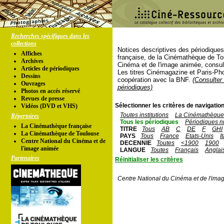
Recherches spécifiques dans les
collections
Notices descriptives des périodique
Affiches
française, de la Cinémathèque de To
Archives
Cinéma et de l'image animée, consul
Articles de périodiques
Les titres Cinémagazine et Paris-Ph
Dessins
coopération avec la BNF.
(Consulter 
Ouvrages
périodiques)
Photos en accés réservé
Revues de presse
Sélectionner les critères de navigation
Vidéos (DVD et VHS)
Toutes institutions
La Cinémathèque 
Répertoires
Tous les périodiques
Périodiques n
La Cinémathèque française
TITRE
Tous
AB
C
DE
F
GHI
La Cinémathèque de Toulouse
PAYS
Tous
France
Etats-Unis
I
Centre National du Cinéma et de
DECENNIE
Toutes
<1900
1900
l'image animée
LANGUE
Toutes
Français
Anglai
Partenaires
Réinitialiser les critères
Centre National du Cinéma et de l'ima