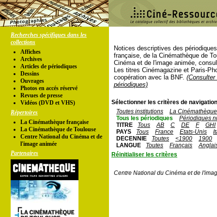
Recherches spécifiques dans les
collections
Notices descriptives des périodique
Affiches
française, de la Cinémathèque de To
Archives
Cinéma et de l'image animée, consul
Articles de périodiques
Les titres Cinémagazine et Paris-Ph
Dessins
coopération avec la BNF.
(Consulter 
Ouvrages
périodiques)
Photos en accés réservé
Revues de presse
Sélectionner les critères de navigation
Vidéos (DVD et VHS)
Toutes institutions
La Cinémathèque 
Répertoires
Tous les périodiques
Périodiques n
La Cinémathèque française
TITRE
Tous
AB
C
DE
F
GHI
La Cinémathèque de Toulouse
PAYS
Tous
France
Etats-Unis
I
Centre National du Cinéma et de
DECENNIE
Toutes
<1900
1900
l'image animée
LANGUE
Toutes
Français
Anglai
Partenaires
Réinitialiser les critères
Centre National du Cinéma et de l'ima