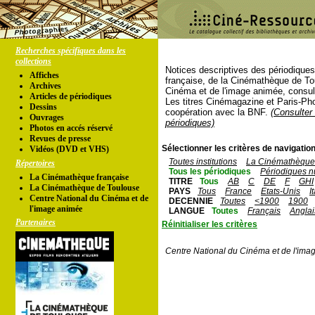
Recherches spécifiques dans les
collections
Notices descriptives des périodique
Affiches
française, de la Cinémathèque de To
Archives
Cinéma et de l'image animée, consul
Articles de périodiques
Les titres Cinémagazine et Paris-Ph
Dessins
coopération avec la BNF.
(Consulter 
Ouvrages
périodiques)
Photos en accés réservé
Revues de presse
Sélectionner les critères de navigation
Vidéos (DVD et VHS)
Toutes institutions
La Cinémathèque 
Répertoires
Tous les périodiques
Périodiques n
La Cinémathèque française
TITRE
Tous
AB
C
DE
F
GHI
La Cinémathèque de Toulouse
PAYS
Tous
France
Etats-Unis
I
Centre National du Cinéma et de
DECENNIE
Toutes
<1900
1900
l'image animée
LANGUE
Toutes
Français
Anglai
Partenaires
Réinitialiser les critères
Centre National du Cinéma et de l'ima