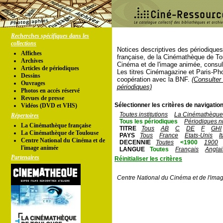
Recherches spécifiques dans les
collections
Notices descriptives des périodique
Affiches
française, de la Cinémathèque de To
Archives
Cinéma et de l'image animée, consul
Articles de périodiques
Les titres Cinémagazine et Paris-Ph
Dessins
coopération avec la BNF.
(Consulter 
Ouvrages
périodiques)
Photos en accés réservé
Revues de presse
Sélectionner les critères de navigation
Vidéos (DVD et VHS)
Toutes institutions
La Cinémathèque 
Répertoires
Tous les périodiques
Périodiques n
La Cinémathèque française
TITRE
Tous
AB
C
DE
F
GHI
La Cinémathèque de Toulouse
PAYS
Tous
France
Etats-Unis
I
Centre National du Cinéma et de
DECENNIE
Toutes
<1900
1900
l'image animée
LANGUE
Toutes
Français
Anglai
Partenaires
Réinitialiser les critères
Centre National du Cinéma et de l'ima