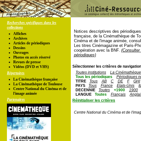
Recherches spécifiques dans les
collections
Notices descriptives des périodique
Affiches
française, de la Cinémathèque de To
Archives
Cinéma et de l'image animée, consul
Articles de périodiques
Les titres Cinémagazine et Paris-Ph
Dessins
coopération avec la BNF.
(Consulter 
Ouvrages
périodiques)
Photos en accés réservé
Revues de presse
Sélectionner les critères de navigation
Vidéos (DVD et VHS)
Toutes institutions
La Cinémathèque 
Répertoires
Tous les périodiques
Périodiques n
La Cinémathèque française
TITRE
Tous
AB
C
DE
F
GHI
La Cinémathèque de Toulouse
PAYS
Tous
France
Etats-Unis
I
Centre National du Cinéma et de
DECENNIE
Toutes
<1900
1900
l'image animée
LANGUE
Toutes
Français
Anglai
Partenaires
Réinitialiser les critères
Centre National du Cinéma et de l'ima