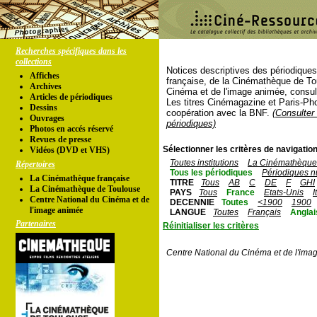
Recherches spécifiques dans les
collections
Notices descriptives des périodique
Affiches
française, de la Cinémathèque de To
Archives
Cinéma et de l'image animée, consul
Articles de périodiques
Les titres Cinémagazine et Paris-Ph
Dessins
coopération avec la BNF.
(Consulter 
Ouvrages
périodiques)
Photos en accés réservé
Revues de presse
Sélectionner les critères de navigation
Vidéos (DVD et VHS)
Toutes institutions
La Cinémathèque 
Répertoires
Tous les périodiques
Périodiques n
La Cinémathèque française
TITRE
Tous
AB
C
DE
F
GHI
La Cinémathèque de Toulouse
PAYS
Tous
France
Etats-Unis
I
Centre National du Cinéma et de
DECENNIE
Toutes
<1900
1900
l'image animée
LANGUE
Toutes
Français
Anglai
Partenaires
Réinitialiser les critères
Centre National du Cinéma et de l'ima