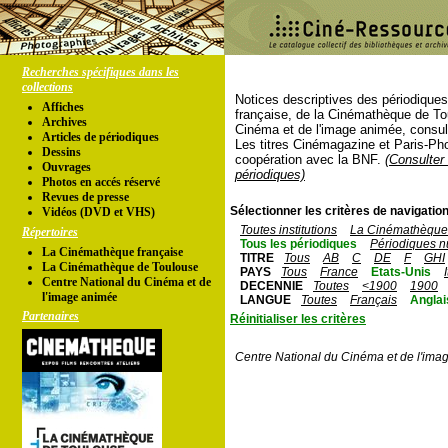
Recherches spécifiques dans les
collections
Notices descriptives des périodique
Affiches
française, de la Cinémathèque de To
Archives
Cinéma et de l'image animée, consul
Articles de périodiques
Les titres Cinémagazine et Paris-Ph
Dessins
coopération avec la BNF.
(Consulter 
Ouvrages
périodiques)
Photos en accés réservé
Revues de presse
Sélectionner les critères de navigation
Vidéos (DVD et VHS)
Toutes institutions
La Cinémathèque 
Répertoires
Tous les périodiques
Périodiques n
La Cinémathèque française
TITRE
Tous
AB
C
DE
F
GHI
La Cinémathèque de Toulouse
PAYS
Tous
France
Etats-Unis
Centre National du Cinéma et de
DECENNIE
Toutes
<1900
1900
l'image animée
LANGUE
Toutes
Français
Anglai
Partenaires
Réinitialiser les critères
Centre National du Cinéma et de l'ima