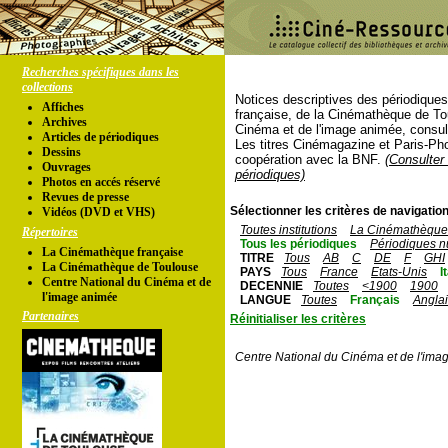
Recherches spécifiques dans les
collections
Notices descriptives des périodique
Affiches
française, de la Cinémathèque de To
Archives
Cinéma et de l'image animée, consul
Articles de périodiques
Les titres Cinémagazine et Paris-Ph
Dessins
coopération avec la BNF.
(Consulter 
Ouvrages
périodiques)
Photos en accés réservé
Revues de presse
Sélectionner les critères de navigation
Vidéos (DVD et VHS)
Toutes institutions
La Cinémathèque 
Répertoires
Tous les périodiques
Périodiques n
La Cinémathèque française
TITRE
Tous
AB
C
DE
F
GHI
La Cinémathèque de Toulouse
PAYS
Tous
France
Etats-Unis
I
Centre National du Cinéma et de
DECENNIE
Toutes
<1900
1900
l'image animée
LANGUE
Toutes
Français
Angla
Partenaires
Réinitialiser les critères
Centre National du Cinéma et de l'ima