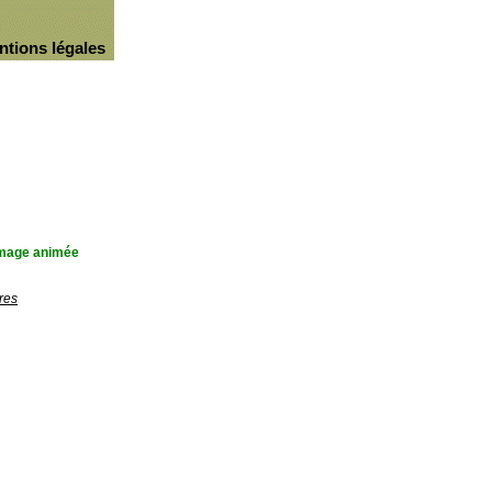
ntions légales
'image animée
res