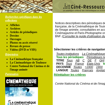
Recherches spécifiques dans les
collections
Notices descriptives des périodiques 
Affiches
française, de la Cinémathèque de Toul
Archives
de l'image animée, consultables en acc
Articles de périodiques
Cinémagazine et Paris-Photographe ont
Dessins
BNF.
(Consulter le guide d'utilisation d
Ouvrages
Photos en accés réservé
Revues de presse
Sélectionner les critères de navigation
Vidéos (DVD et VHS)
Toutes institutions
La Cinémathèque 
Répertoires
Tous les périodiques
Périodiques n
La Cinémathèque française
TITRE
Tous
AB
C
DE
F
GHI
La Cinémathèque de Toulouse
PAYS
Tous
France
Etats-Unis
I
Centre National du Cinéma et de
DECENNIE
Toutes
<1900
1900
l'image animée
LANGUE
Toutes
Français
Anglai
Partenaires
Réinitialiser les critères
Centre National du Cinéma et de l'ima