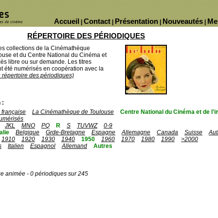
Accueil
Contact
Présentation
Nouveautés
Me
|
|
|
|
RÉPERTOIRE DES PÉRIODIQUES
des collections de la Cinémathèque
ouse et du Centre National du Cinéma et
ès libre ou sur demande. Les titres
 été numérisés en coopération avec la
u répertoire des périodiques)
 :
française
La Cinémathèque de Toulouse
Centre National du Cinéma et de l
umérisés
JKL
MNO
PQ
R
S
TUVWZ
0-9
talie
Belgique
Grde-Bretagne
Espagne
Allemagne
Canada
Suisse
Aut
1910
1920
1930
1940
1950
1960
1970
1980
1990
>2000
s
Italien
Espagnol
Allemand
Autres
ge animée - 0 périodiques sur 245