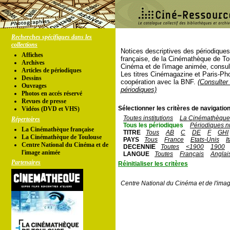
Recherches spécifiques dans les
collections
Notices descriptives des périodique
Affiches
française, de la Cinémathèque de To
Archives
Cinéma et de l'image animée, consul
Articles de périodiques
Les titres Cinémagazine et Paris-Ph
Dessins
coopération avec la BNF.
(Consulter 
Ouvrages
périodiques)
Photos en accés réservé
Revues de presse
Sélectionner les critères de navigation
Vidéos (DVD et VHS)
Toutes institutions
La Cinémathèque 
Répertoires
Tous les périodiques
Périodiques n
La Cinémathèque française
TITRE
Tous
AB
C
DE
F
GHI
La Cinémathèque de Toulouse
PAYS
Tous
France
Etats-Unis
I
Centre National du Cinéma et de
DECENNIE
Toutes
<1900
1900
l'image animée
LANGUE
Toutes
Français
Anglai
Partenaires
Réinitialiser les critères
Centre National du Cinéma et de l'ima