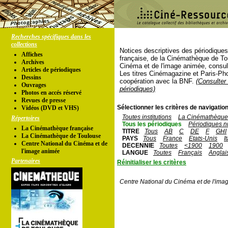
Recherches spécifiques dans les
collections
Notices descriptives des périodique
Affiches
française, de la Cinémathèque de To
Archives
Cinéma et de l'image animée, consul
Articles de périodiques
Les titres Cinémagazine et Paris-Ph
Dessins
coopération avec la BNF.
(Consulter 
Ouvrages
périodiques)
Photos en accés réservé
Revues de presse
Sélectionner les critères de navigation
Vidéos (DVD et VHS)
Toutes institutions
La Cinémathèque 
Répertoires
Tous les périodiques
Périodiques n
La Cinémathèque française
TITRE
Tous
AB
C
DE
F
GHI
La Cinémathèque de Toulouse
PAYS
Tous
France
Etats-Unis
I
Centre National du Cinéma et de
DECENNIE
Toutes
<1900
1900
l'image animée
LANGUE
Toutes
Français
Anglai
Partenaires
Réinitialiser les critères
Centre National du Cinéma et de l'ima