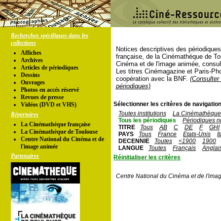
Recherches spécifiques dans les
collections
Notices descriptives des périodique
Affiches
française, de la Cinémathèque de To
Archives
Cinéma et de l'image animée, consul
Articles de périodiques
Les titres Cinémagazine et Paris-Ph
Dessins
coopération avec la BNF.
(Consulter 
Ouvrages
périodiques)
Photos en accés réservé
Revues de presse
Sélectionner les critères de navigation
Vidéos (DVD et VHS)
Toutes institutions
La Cinémathèque 
Répertoires
Tous les périodiques
Périodiques n
La Cinémathèque française
TITRE
Tous
AB
C
DE
F
GHI
La Cinémathèque de Toulouse
PAYS
Tous
France
Etats-Unis
I
Centre National du Cinéma et de
DECENNIE
Toutes
<1900
1900
l'image animée
LANGUE
Toutes
Français
Anglai
Partenaires
Réinitialiser les critères
Centre National du Cinéma et de l'ima