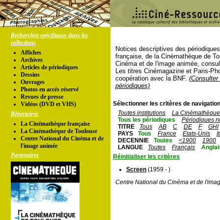
Recherches spécifiques dans les
collections
Notices descriptives des périodique
Affiches
française, de la Cinémathèque de To
Archives
Cinéma et de l'image animée, consul
Articles de périodiques
Les titres Cinémagazine et Paris-Ph
Dessins
coopération avec la BNF.
(Consulter 
Ouvrages
périodiques)
Photos en accés réservé
Revues de presse
Sélectionner les critères de navigation
Vidéos (DVD et VHS)
Toutes institutions
La Cinémathèque 
Répertoires
Tous les périodiques
Périodiques n
La Cinémathèque française
TITRE
Tous
AB
C
DE
F
GHI
La Cinémathèque de Toulouse
PAYS
Tous
France
Etats-Unis
I
Centre National du Cinéma et de
DECENNIE
Toutes
<1900
1900
l'image animée
LANGUE
Toutes
Français
Anglai
Partenaires
Réinitialiser les critères
Screen
(1959 - )
Centre National du Cinéma et de l'ima